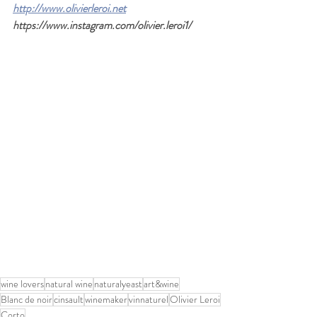
http://www.olivierleroi.net
https://www.instagram.com/olivier.leroi1/
wine lovers
natural wine
naturalyeast
art&wine
Blanc de noir
cinsault
winemaker
vinnaturel
Olivier Leroi
Corto