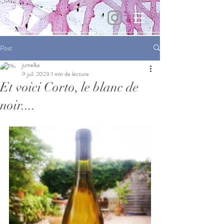
Post
jumelka
9 juil. 2023
1 min de lecture
Et voici Corto, le blanc de
noir....