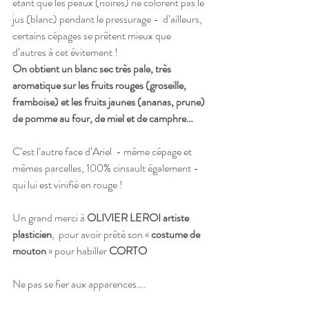
étant que les peaux (noires) ne colorent pas le 
jus (blanc) pendant le pressurage -  d’ailleurs, 
certains cépages se prêtent mieux que 
d’autres à cet évitement ! 
On obtient un blanc sec très pale, très 
aromatique sur les fruits rouges (groseille, 
framboise) et les fruits jaunes (ananas, prune) 
de pomme au four, de miel et de camphre…
C’est l’autre face d’Ariel  - même cépage et 
mêmes parcelles, 100% cinsault également -  
qui lui est vinifié en rouge !
Un grand merci à 
OLIVIER LEROI artiste 
plasticien
,  pour avoir prêté son « 
costume de 
mouton
 » pour habiller 
CORTO 
Ne pas se fier aux apparences….