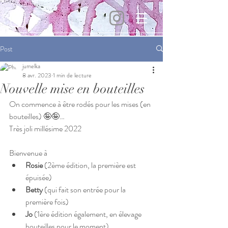
Post
jumelka
8 avr. 2023
1 min de lecture
Nouvelle mise en bouteilles
On commence à être rodés pour les mises (en 
bouteilles) 🤪🤪… 
Très joli millésime 2022
Bienvenue à 
Rosie 
(2ème édition, la première est 
épuisée)
Betty
 (qui fait son entrée pour la 
première fois)
Jo 
(1ère édition également, en élevage 
bouteilles pour le moment)