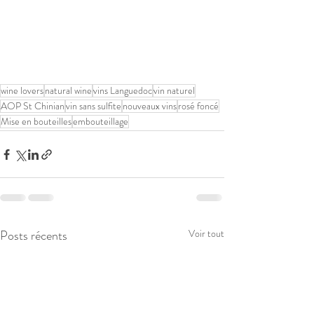
wine lovers
natural wine
vins Languedoc
vin naturel
AOP St Chinian
vin sans sulfite
nouveaux vins
rosé foncé
Mise en bouteilles
embouteillage
Posts récents
Voir tout