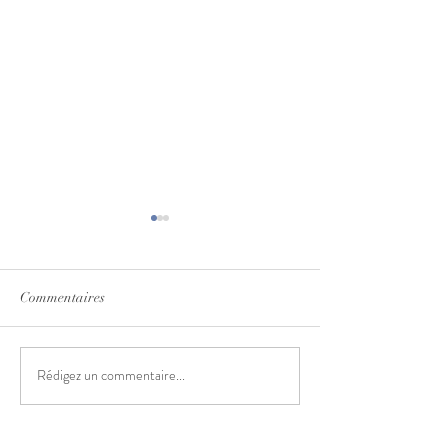
Commentaires
Raw Wine, nous voilà
Ils parlent de nous
Rédigez un commentaire...