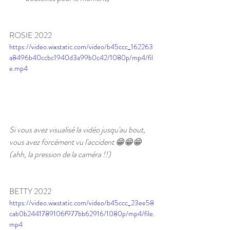
ROSIE 2022
https://video.wixstatic.com/video/b45ccc_162263
a8496b40ccbc1940d3a99b0c42/1080p/mp4/fil
e.mp4
Si vous avez visualisé la vidéo jusqu'au bout, 
vous avez forcément vu l'accident 😁😁😁 
(ahh, la pression de la caméra !!)
BETTY 2022
https://video.wixstatic.com/video/b45ccc_23ee58
cab0b2441789106f977bb62916/1080p/mp4/file.
mp4