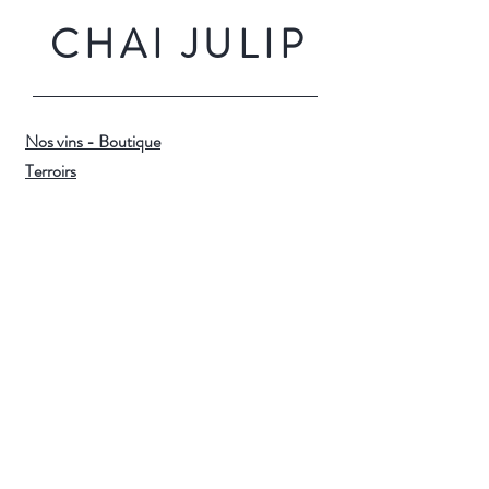
CHAI JULIP
Nos vins - Boutique
Terroirs
À propos
Blog
Contact : 06 49 41 31 72
Aide
Livraison et retours
Modes de paiement
Mentions légales